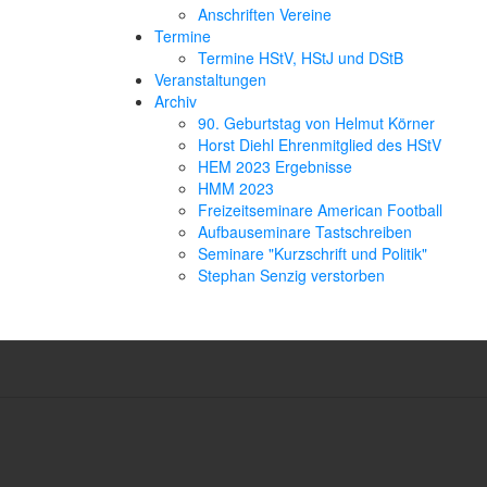
Anschriften Vereine
Termine
Termine HStV, HStJ und DStB
Veranstaltungen
Archiv
90. Geburtstag von Helmut Körner
Horst Diehl Ehrenmitglied des HStV
HEM 2023 Ergebnisse
HMM 2023
Freizeitseminare American Football
Aufbauseminare Tastschreiben
Seminare "Kurzschrift und Politik"
Stephan Senzig verstorben